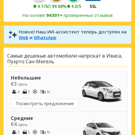
4.1/5
99.68%
4.0/5
SSL
На основе
94301+
проверенных отзывов
Новое! Наш ИИ-ассистент теперь доступен на
Web
и
WhatsApp
Самые дешевые автомобили напрокат в Ивиса,
Пуэрто Сан-Мигель
Небольшие
€3
/день
4
3
M
Посмотреть предложение
Средние
€4
/день
5
5
M