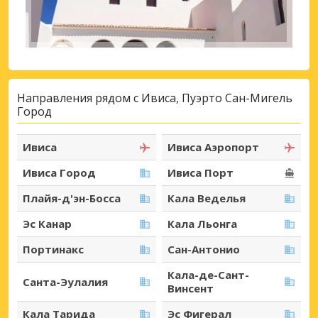
Направления рядом с Ивиса, Пуэрто Сан-Мигель
Город
Ивиса
Ивиса Аэропорт
Ивиса Город
Ивиса Порт
Плайя-д'эн-Босса
Кала Веделья
Эс Канар
Кала Льонга
Портинакс
Сан-Антонио
Кала-де-Сант-
Санта-Эулалия
Винсент
Кала Тарида
Эс Фигерал