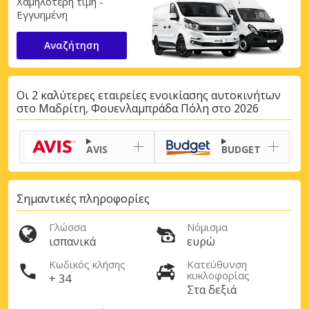
Χαμηλότερη τιμή -
Εγγυημένη
Αναζήτηση
Οι 2 καλύτερες εταιρείες ενοικίασης αυτοκινήτων
στο Μαδρίτη, Φουενλαμπράδα Πόλη στο 2026
AVIS
BUDGET
Σημαντικές πληροφορίες
Γλώσσα
Νόμισμα
ισπανικά
ευρώ
Μεγάλες εξοικονομήσεις
Κωδικός κλήσης
Κατεύθυνση
Αποκτήστε πρόσβαση σε αποκλειστικές
κυκλοφορίας
+ 34
προσφορές συνεργατών
Στα δεξιά