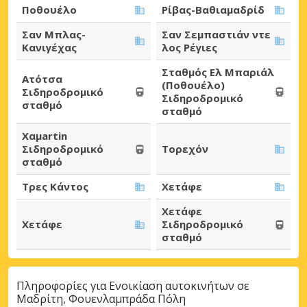
Ποθουέλο
Ρίβας-Βαθιαμαδρίδ
Σαν Μπλας-
Σαν Σεμπαστιάν ντε
Κανιγέχας
λος Ρέγιες
Σταθμός Ελ Μπαριάλ
Ατότσα
(Ποθουέλο)
Σιδηροδρομικό
Σιδηροδρομικό
σταθμό
σταθμό
Χαμartin
Σιδηροδρομικό
Τορεχόν
σταθμό
Τρες Κάντος
Χετάφε
Χετάφε
Χετάφε
Σιδηροδρομικό
σταθμό
Πληροφορίες για Ενοικίαση αυτοκινήτων σε
Μαδρίτη, Φουενλαμπράδα Πόλη