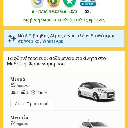
4.1/5
99.68%
4.0/5
SSL
Με βάση
94301+
επαληθευμένες κριτικές
Νέο! Ο βοηθός AI μας είναι πλέον διαθέσιμος
σε
Web
και
WhatsApp
Τα φθηνότερα ενοικιαζόμενα αυτοκίνητα στο
Μαδρίτη, Φουενλαμπράδα
Μικρό
€3
/ημέρα
4
3
M
Δείτε Προσφορά
Μεσαίο
€4
/ημέρα