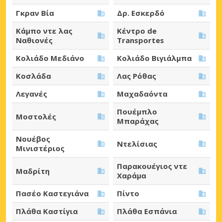
Γκραν Βία
Δρ. Εσκερδό
Κάμπο ντε λας
Κέντρο de
Ναθιονές
Transportes
Κολιάδο Μεδιάνο
Κολιάδο Βιγιάλμπα
Κοσλάδα
Λας Ρόθας
Λεγανές
Μαχαδαόντα
Πουέμπλο
Μοστολές
Μπαράχας
Νουέβος
Ντελίσιας
Μινιστέριος
Παρακουέγιος ντε
Μαδρίτη
Χαράμα
Πασέο Καστεγιάνα
Πίντο
Πλάθα Καστίγια
Πλάθα Εσπάνια