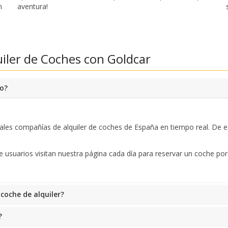
Accede a ofertas exclusivas de nuestros
n
aventura!
proveedores.
iler de Coches con Goldcar
Iniciar sesión con eLink
to?
pales compañías de alquiler de coches de España en tiempo real. De 
e usuarios visitan nuestra página cada día para reservar un coche p
 coche de alquiler?
?