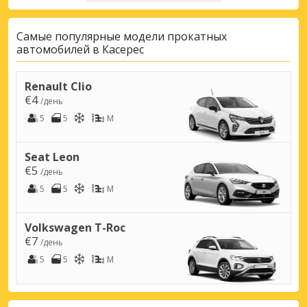
Самые популярные модели прокатных
автомобилей в Касерес
Renault Clio
€4
/день
5
5
M
Seat Leon
€5
/день
5
5
M
Volkswagen T-Roc
€7
/день
5
5
M