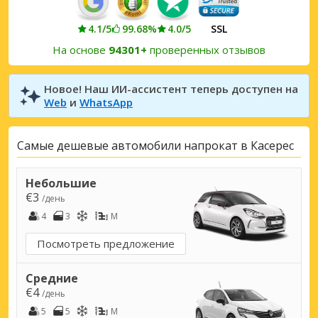
4.1/5
99.68%
4.0/5
SSL
На основе
94301+
проверенных отзывов
Новое! Наш ИИ-ассистент теперь доступен на
Web
и
WhatsApp
Самые дешевые автомобили напрокат в Касерес
Небольшие
€3
/день
4
3
M
Посмотреть предложение
Средние
€4
/день
5
5
M