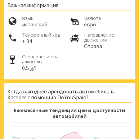
Лучшие сбережения
Важная информация
Получите доступ к эксклюзивным
предложениям партнёров
Язык
Валюта
испанский
евро
Телефонный код
Направление
движения
+ 34
Справа
Войти с помощью eLink
Ограничение на
алкоголь
0,5 g/l
Когда выгоднее арендовать автомобиль в
Касерес с помощью DoYouSpain?
Ежемесячные тенденции цен и доступности
автомобилей