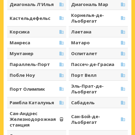
Диагональ Л'Илья
Диагональ Мар
Корнелья-де-
Кастельдефельс
Льобрегат
Корсика
Лаетана
Манреса
Матаро
Мунтанер
Оспиталет
Параллель-Порт
Пассеч-де-Грасиа
Побле Ноу
Порт Велл
Эль-Прат-де-
Порт Олимпик
Льобрегат
Рамбла Каталунья
Сабадель
Сан-Андрес
Сан-Бой-де-
Железнодорожная
Льобрегат
станция