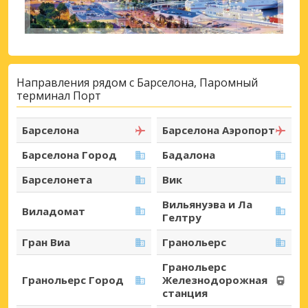
Направления рядом с Барселона, Паромный
терминал Порт
Барселона
Барселона Аэропорт
Барселона Город
Бадалона
Барселонета
Вик
Вильянуэва и Ла
Виладомат
Гелтру
Гран Виа
Гранольерс
Гранольерс
Гранольерс Город
Железнодорожная
станция