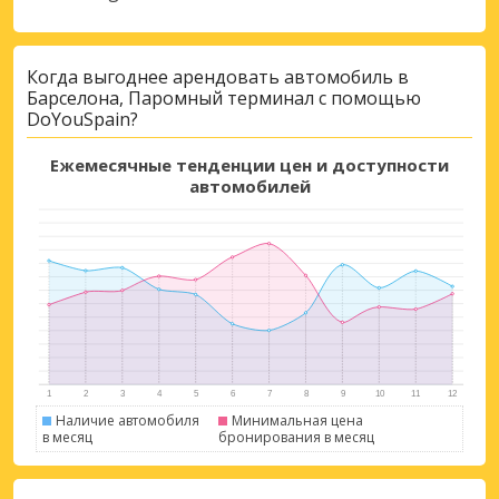
Когда выгоднее арендовать автомобиль в
Барселона, Паромный терминал с помощью
DoYouSpain?
Лучшие сбережения
Получите доступ к эксклюзивным
Ежемесячные тенденции цен и доступности
предложениям партнёров
автомобилей
Войти с помощью eLink
Наличие автомобиля
Минимальная цена
в месяц
бронирования в месяц