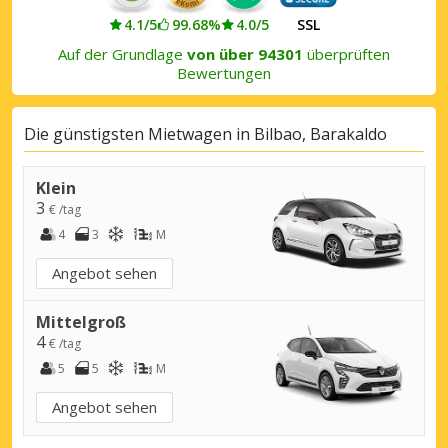
4.1/5
99.68%
4.0/5
SSL
Auf der Grundlage
von über 94301
überprüften
Bewertungen
Die günstigsten Mietwagen in Bilbao, Barakaldo
Klein
3
€ /tag
4
3
M
Angebot sehen
Mittelgroß
4
€ /tag
5
5
M
Angebot sehen