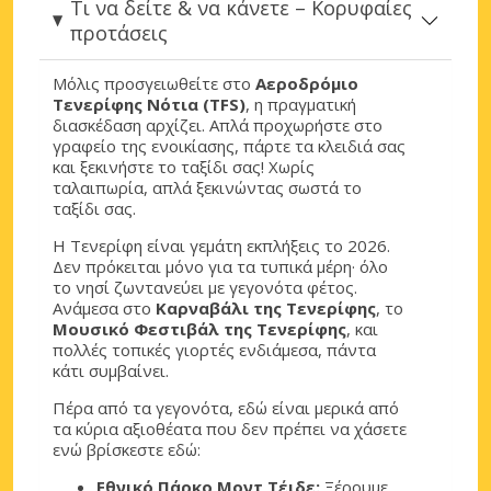
Τι να δείτε & να κάνετε – Κορυφαίες
προτάσεις
Μόλις προσγειωθείτε στο
Αεροδρόμιο
Τενερίφης Νότια (TFS)
, η πραγματική
διασκέδαση αρχίζει. Απλά προχωρήστε στο
γραφείο της ενοικίασης, πάρτε τα κλειδιά σας
και ξεκινήστε το ταξίδι σας! Χωρίς
ταλαιπωρία, απλά ξεκινώντας σωστά το
ταξίδι σας.
Η Τενερίφη είναι γεμάτη εκπλήξεις το 2026.
Δεν πρόκειται μόνο για τα τυπικά μέρη· όλο
το νησί ζωντανεύει με γεγονότα φέτος.
Ανάμεσα στο
Καρναβάλι της Τενερίφης
, το
Μουσικό Φεστιβάλ της Τενερίφης
, και
πολλές τοπικές γιορτές ενδιάμεσα, πάντα
κάτι συμβαίνει.
Πέρα από τα γεγονότα, εδώ είναι μερικά από
τα κύρια αξιοθέατα που δεν πρέπει να χάσετε
ενώ βρίσκεστε εδώ:
Εθνικό Πάρκο Μοντ Τέιδε:
Ξέρουμε