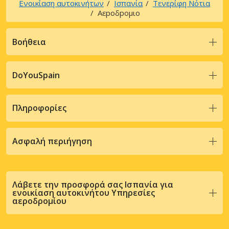
Ενοικίαση αυτοκινήτων
Ισπανία
Τενερίφη Νότια
Αεpoδpoμιo
Βοήθεια
DoYouSpain
Πληροφορίες
Ασφαλή περιήγηση
Λάβετε την προσφορά σας Ισπανία για
ενοικίαση αυτοκινήτου Υπηρεσίες
αεροδρομίου