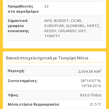
Προμηθευτές
32
στο αεροδρόμιο
Σημαντικά
AVIS, BUDGET, CICAR,
γραφεία
EUROPCAR, GLOMOBIL, HERTZ,
ενοικίασης
KEDDY, ORLANDO, SIXT,
THRIFTY
Βασικά στοιχεία σχετικά με Τενερίφη Νότια
Περιοχή:
2
2,034.38 KM
Συντεταγμένες:
28°16'07''N,
16°36'20''O
Μεγάλες εξοικονομήσεις
Υψος:
633.0 Πόδια
Αποκτήστε πρόσβαση σε αποκλειστικές
προσφορές συνεργατών
Μέση ετήσια θερμοκρασία:
21.5 ºC