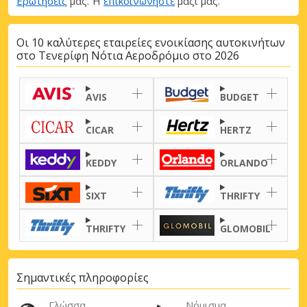
Ερωτήσεις
μας. Ή
επικοινωνήστε
μαζί μας.
Οι 10 καλύτερες εταιρείες ενοικίασης αυτοκινήτων
στο Τενερίφη Νότια Αεροδρόμιο στο 2026
AVIS
BUDGET
CICAR
HERTZ
KEDDY
ORLANDO
SIXT
THRIFTY
THRIFTY
GLOMOBIL
Σημαντικές πληροφορίες
Γλώσσα
Νόμισμα