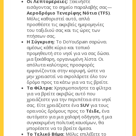
Οι Λεπτομέρειες:
Ξεκινήστε
εισάγοντας το σημείο παραλαβής σας—
Αεροδρόμιο Τενερίφης Νότια (TFS)
.
Μόλις καθοριστεί αυτό, απλά
προσθέστε τις ακριβείς ημερομηνίες
του ταξιδιού σας και τις ώρες των
πτήσεων σας.
Η Σύγκριση:
Το DoYouSpain σαρώνει
αμέσως κάθε κύριο και τοπικό
προμηθευτή στο νησί για να σας δώσει
μια ξεκάθαρη, οργανωμένη λίστα. Οι
απόλυτα καλύτερες προσφορές
εμφανίζονται στην κορυφή, ώστε να
μην χρειαστεί να σκρολάρετε όλο τον
δρόμο προς τα κάτω για να τις βρείτε.
Τα Φίλτρα:
Χρησιμοποιήστε τα φίλτρα
για να βρείτε ακριβώς αυτό που
χρειάζεστε για την περιπέτεια στο νησί
σας. Είτε χρειάζεστε ένα
SUV
για τους
ορεινούς δρόμους προς το
Τέιδε,
ένα
αυτόματο για μια χαλαρή οδήγηση, ή μια
συγκεκριμένη πολιτική καυσίμων, θα
μπορέσετε να το βρείτε άμεσα.
Το Τελικό Βήμα:
Μόλις επιλέξετε το