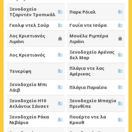
Ξενοδοχείο
Παρκ Ρόιαλ
Τζαρντέν Τροπικάλ
Γκολφ ντελ Σούρ
Γουία ντε Ισόρα
Λος Κριστιανός
Μουέλε Ριμπέρα
Λιμάνι
Λιμάνι
Ξενοδοχείο Αρένας
Λος Κριστιανός
δελ Μαρ
Πλάγια ντε λας
Τενερίφη
Αμέρικας
Ξενοδοχείο Μπι
Πλάγια Παραίσο
Λάιβ
Ξενοδοχείο H10
Ξενοδοχείο Μπαχία
Ατλάντικ Σάνσετ
Πρινθίπε
Ξενοδοχείο Ρόκα
Πουέρτο ντε λα
Νιβάρια
Κρουθ