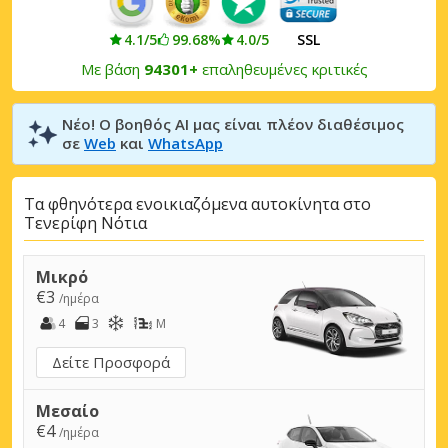
4.1/5
99.68%
4.0/5
SSL
Με βάση
94301+
επαληθευμένες κριτικές
Νέο! Ο βοηθός AI μας είναι πλέον διαθέσιμος
σε
Web
και
WhatsApp
Τα φθηνότερα ενοικιαζόμενα αυτοκίνητα στο
Τενερίφη Νότια
Μικρό
€3
/ημέρα
4
3
M
Δείτε Προσφορά
Μεσαίο
€4
/ημέρα