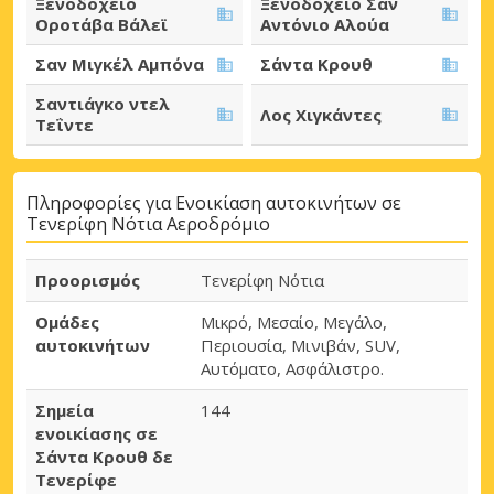
Ξενοδοχείο
Ξενοδοχείο Σαν
Οροτάβα Βάλεϊ
Αντόνιο Αλούα
Σαν Μιγκέλ Αμπόνα
Σάντα Κρουθ
Σαντιάγκο ντελ
Λος Χιγκάντες
Τεΐντε
Πληροφορίες για Ενοικίαση αυτοκινήτων σε
Τενερίφη Νότια Αεροδρόμιο
Προορισμός
Τενερίφη Νότια
Ομάδες
Μικρό, Μεσαίο, Μεγάλο,
αυτοκινήτων
Περιουσία, Μινιβάν, SUV,
Αυτόματο, Ασφάλιστρο.
Σημεία
144
ενοικίασης σε
Σάντα Κρουθ δε
Τενερίφε