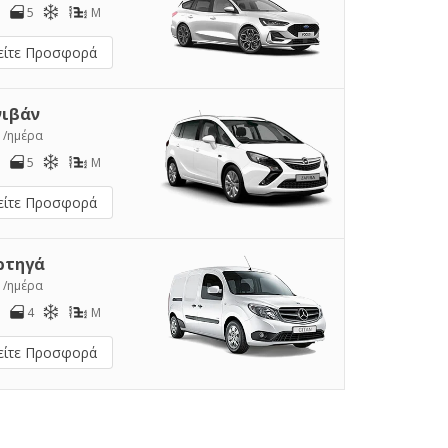
5
M
είτε Προσφορά
νιβάν
0
/ημέρα
5
M
είτε Προσφορά
ρτηγά
2
/ημέρα
4
M
είτε Προσφορά