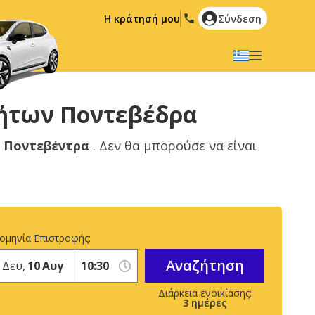
Η κράτησή μου
Σύνδεση
Επιλέξτε την γλώσσα σας
English
Español
νήτων Ποντεβέδρα
Deutsch
Français
ο
Ποντεβέντρα
. Δεν θα μπορούσε να είναι
Italiano
Nederlands
Português
English (US)
Polski
Türkçe
Română
Ελληνικά
ομηνία Επιστροφής:
Русский
Hrvatski
Αναζήτηση
Δευ,
10
Αυγ
العربية
3
ημέρες