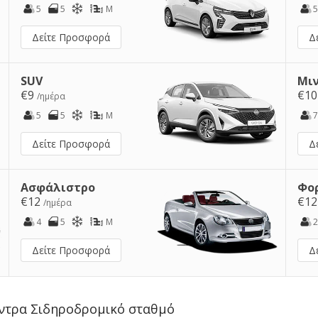
5
5
M
5
Δείτε Προσφορά
Δ
SUV
Μι
€9
€1
/ημέρα
5
5
M
7
Δείτε Προσφορά
Δ
Ασφάλιστρο
Φο
€12
€1
/ημέρα
4
5
M
2
Δείτε Προσφορά
Δ
έντρα Σιδηροδρομικό σταθμό