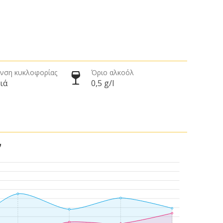
νση κυκλοφορίας
Όριο αλκοόλ
ιά
0,5 g/l
ν