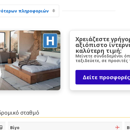
σότερων πληροφοριών
Χρειάζεστε γρήγο
αξιόπιστο ίντερν
καλύτερη τιμή;
Μεγάλες εξοικονομήσεις
Μείνετε συνδεδεμένοι όπ
Αποκτήστε πρόσβαση σε αποκλειστικές
ταξιδεύετε, σε προσιτές 
προσφορές συνεργατών
Δείτε προσφορές
Σύνδεση με eLink
δρομικό σταθμό
Βίγο
Β