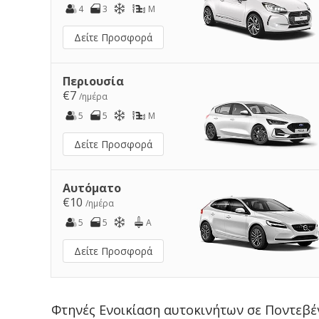
4
3
M
Δείτε Προσφορά
Περιουσία
€7
/ημέρα
5
5
M
Δείτε Προσφορά
Αυτόματο
€10
/ημέρα
5
5
A
Δείτε Προσφορά
Φτηνές Ενοικίαση αυτοκινήτων σε Ποντεβ