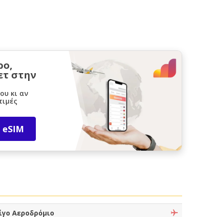
ρο,
ετ στην
ου κι αν
τιμές
 eSIM
ίγο Αεροδρόμιο