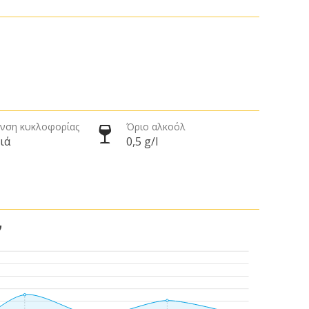
νση κυκλοφορίας
Όριο αλκοόλ
ιά
0,5 g/l
ν