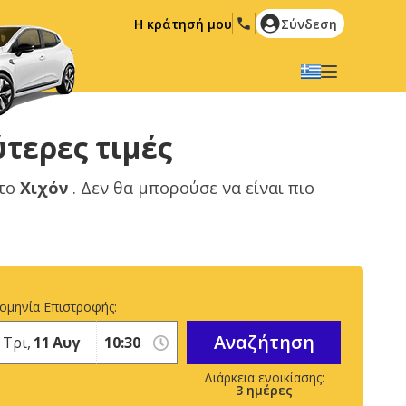
Η κράτησή μου
Σύνδεση
Επιλέξτε την γλώσσα σας
English
Español
τερες τιμές
Deutsch
Français
στο
Χιχόν
. Δεν θα μπορούσε να είναι πιο
Italiano
Nederlands
Português
English (US)
Polski
Türkçe
Română
Ελληνικά
ομηνία Επιστροφής:
Русский
Hrvatski
Αναζήτηση
Τρι,
11
Αυγ
العربية
3
ημέρες