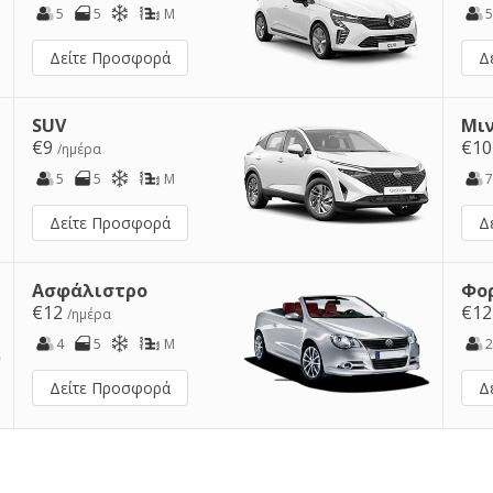
5
5
M
5
Δείτε Προσφορά
Δ
SUV
Μι
€9
€1
/ημέρα
5
5
M
7
Δείτε Προσφορά
Δ
Ασφάλιστρο
Φο
€12
€1
/ημέρα
4
5
M
2
Δείτε Προσφορά
Δ