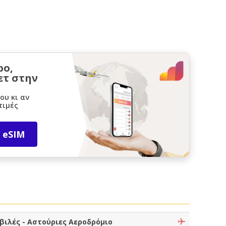
ρο,
ετ στην
ου κι αν
τιμές
 eSIM
βιλές - Αστούριες Αεροδρόμιο