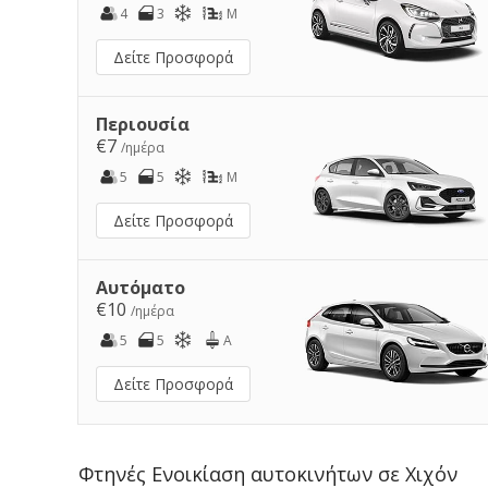
4
3
M
Δείτε Προσφορά
Περιουσία
€7
/ημέρα
5
5
M
Δείτε Προσφορά
Αυτόματο
€10
/ημέρα
5
5
A
Δείτε Προσφορά
Φτηνές Ενοικίαση αυτοκινήτων σε Χιχόν