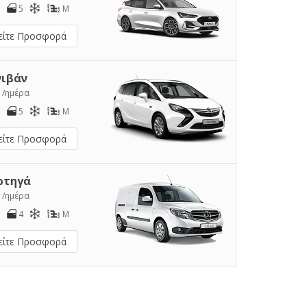
5
M
είτε Προσφορά
νιβάν
0
/ημέρα
5
M
είτε Προσφορά
ρτηγά
2
/ημέρα
4
M
είτε Προσφορά