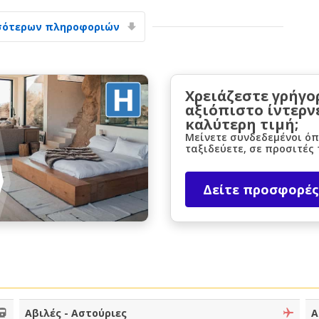
σότερων πληροφοριών
Χρειάζεστε γρήγο
αξιόπιστο ίντερν
καλύτερη τιμή;
Μεγάλες εξοικονομήσεις
Μείνετε συνδεδεμένοι όπ
Αποκτήστε πρόσβαση σε αποκλειστικές
ταξιδεύετε, σε προσιτές 
προσφορές συνεργατών
Δείτε προσφορές
Σύνδεση με eLink
Αβιλές - Αστούριες
Α