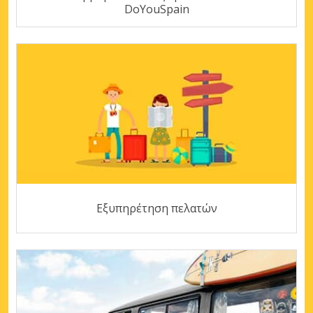
DoYouSpain
Εξυπηρέτηση πελατών