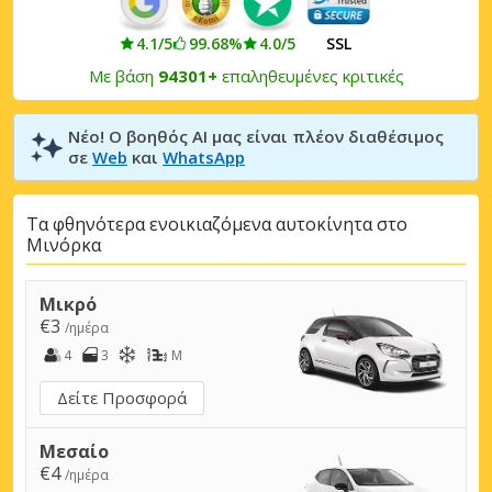
4.1/5
99.68%
4.0/5
SSL
Με βάση
94301+
επαληθευμένες κριτικές
Νέο! Ο βοηθός AI μας είναι πλέον διαθέσιμος
σε
Web
και
WhatsApp
Τα φθηνότερα ενοικιαζόμενα αυτοκίνητα στο
Μινόρκα
Μικρό
€3
/ημέρα
4
3
M
Δείτε Προσφορά
Μεσαίο
€4
/ημέρα