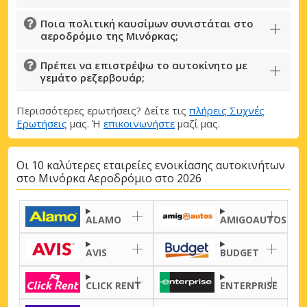
Ποια πολιτική καυσίμων συνιστάται στο
αεροδρόμιο της Μινόρκας;
Πρέπει να επιστρέψω το αυτοκίνητο με
Μεγάλες εξοικονομήσεις
γεμάτο ρεζερβουάρ;
Αποκτήστε πρόσβαση σε αποκλειστικές
προσφορές συνεργατών
Περισσότερες ερωτήσεις? Δείτε τις
πλήρεις Συχνές
Ερωτήσεις
μας. Ή
επικοινωνήστε
μαζί μας.
Οι 10 καλύτερες εταιρείες ενοικίασης αυτοκινήτων
Σύνδεση με eLink
στο Μινόρκα Αεροδρόμιο στο 2026
ALAMO
AMIGOAUTOS
AVIS
BUDGET
CLICK RENT
ENTERPRISE