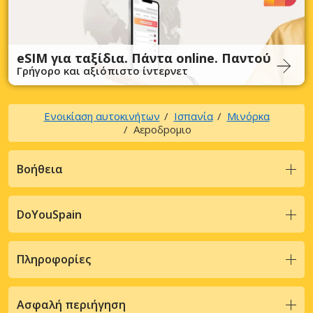
eSIM για ταξίδια. Πάντα online. Παντού
Γρήγορο και αξιόπιστο ίντερνετ
Ενοικίαση αυτοκινήτων
Ισπανία
Μινόρκα
Αεpoδpoμιo
Βοήθεια
DoYouSpain
Πληροφορίες
Ασφαλή περιήγηση