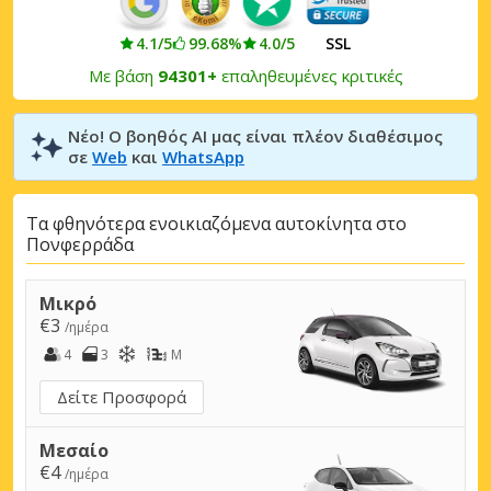
4.1/5
99.68%
4.0/5
SSL
Με βάση
94301+
επαληθευμένες κριτικές
Νέο! Ο βοηθός AI μας είναι πλέον διαθέσιμος
σε
Web
και
WhatsApp
Τα φθηνότερα ενοικιαζόμενα αυτοκίνητα στο
Πονφερράδα
Μικρό
€3
/ημέρα
4
3
M
Δείτε Προσφορά
Μεσαίο
€4
/ημέρα