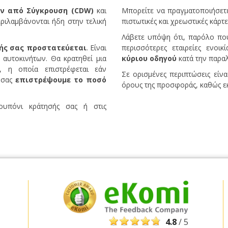
ν από Σύγκρουση (CDW)
και
Μπορείτε να πραγματοποιήσετε
εριλαμβάνονται ήδη στην τελική
πιστωτικές και χρεωστικές κάρτε
Λάβετε υπόψη ότι, παρόλο που
ής σας προστατεύεται
. Είναι
περισσότερες εταιρείες ενοι
 αυτοκινήτων. Θα κρατηθεί μια
κύριου οδηγού
κατά την παρα
, η οποία επιστρέφεται εάν
Σε ορισμένες περιπτώσεις είνα
α σας
επιστρέψουμε το ποσό
όρους της προσφοράς, καθώς εκ
ουπόνι κράτησής σας ή στις
Μεγάλες εξοικονομήσεις
Αποκτήστε πρόσβαση σε αποκλειστικές
προσφορές συνεργατών
Σύνδεση με eLink
4.8
/ 5