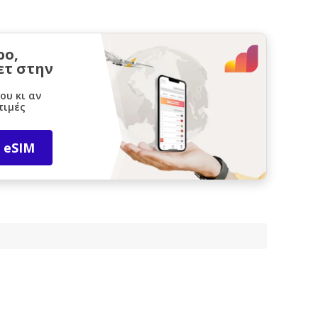
ρο,
ετ στην
ου κι αν
τιμές
 eSIM