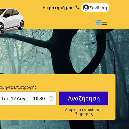
Η κράτησή μου
Σύνδεση
Επιλέξτε την γλώσσα σας
English
Español
Deutsch
Français
Italiano
Nederlands
Português
English (US)
Polski
Türkçe
ομηνία Επιστροφής:
Română
Ελληνικά
Αναζήτηση
Τετ,
12
Αυγ
Русский
Hrvatski
العربية
3
ημέρες