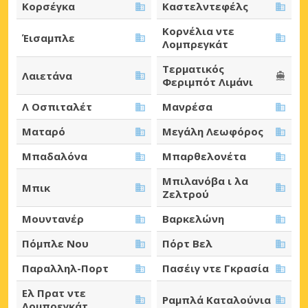
Κορσέγκα
Καστελντεφέλς
Κορνέλια ντε
Έισαμπλε
Λομπρεγκάτ
Τερματικός
Λαιετάνα
Φεριμπότ Λιμάνι
Λ Οσπιταλέτ
Μανρέσα
Ματαρό
Μεγάλη Λεωφόρος
Μπαδαλόνα
Μπαρθελονέτα
Μπιλανόβα ι λα
Μπικ
Ζελτρού
Μουντανέρ
Βαρκελώνη
Πόμπλε Νου
Πόρτ Βελ
Παραλληλ-Πορτ
Πασέιγ ντε Γκρασία
Ελ Πρατ ντε
Ραμπλά Καταλούνια
Λομπρεγκάτ