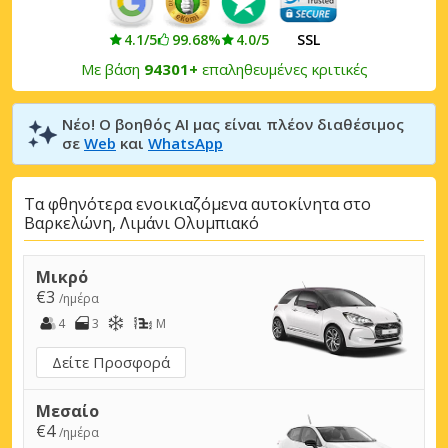
4.1/5
99.68%
4.0/5
SSL
Με βάση
94301+
επαληθευμένες κριτικές
Νέο! Ο βοηθός AI μας είναι πλέον διαθέσιμος
σε
Web
και
WhatsApp
Τα φθηνότερα ενοικιαζόμενα αυτοκίνητα στο
Βαρκελώνη, Λιμάνι Ολυμπιακό
Μικρό
€3
/ημέρα
4
3
M
Δείτε Προσφορά
Μεσαίο
€4
/ημέρα