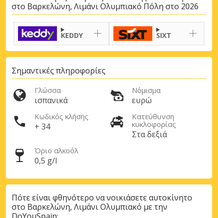
στο Βαρκελώνη, Λιμάνι Ολυμπιακό Πόλη στο 2026
KEDDY
SIXT
Σημαντικές πληροφορίες
Γλώσσα
Νόμισμα
ισπανικά
ευρώ
Κωδικός κλήσης
Κατεύθυνση
κυκλοφορίας
+ 34
Στα δεξιά
Μεγάλες εξοικονομήσεις
Όριο αλκοόλ
Αποκτήστε πρόσβαση σε αποκλειστικές
0,5 g/l
προσφορές συνεργατών
Πότε είναι φθηνότερο να νοικιάσετε αυτοκίνητο
στο Βαρκελώνη, Λιμάνι Ολυμπιακό με την
DoYouSpain;
Σύνδεση με eLink