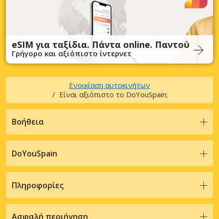
eSIM για ταξίδια. Πάντα online. Παντού
Γρήγορο και αξιόπιστο ίντερνετ
Ενοικίαση αυτοκινήτων
Είναι αξιόπιστο το DoYouSpain;
Βοήθεια
DoYouSpain
Πληροφορίες
Ασφαλή περιήγηση