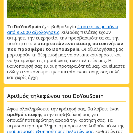
Το
DoYouSpain
έχει βαθμολογία
4 αστέρων με πάνω
από 95.000 αξιολογήσεις
. Χιλιάδες πελάτες έχουν
εκτιμήσει την ευχρηστία, την προσβασιμότητα και την
ποιότητα των
υπηρεσιών ενοικίασης αυτοκινήτων
που προσφέρει το DoYouSpain
. Οι αξιολογήσεις μας
Μεγάλες εξοικονομήσεις
μαρτυρούν τη δέσμευσή μας να ανταποκρινόμαστε και
Αποκτήστε πρόσβαση σε αποκλειστικές
να ξεπερνάμε τις προσδοκίες των πελατών μας. Η
προσφορές συνεργατών
ικανοποίησή σας είναι η προτεραιότητά μας, και είμαστε
εδώ για να κάνουμε την εμπειρία ενοικίασης σας απλή
και χωρίς άγχη.
Σύνδεση με eLink
Αριθμός τηλεφώνου του DoYouSpain
Αφού ολοκληρώσετε την κράτησή σας, θα λάβετε έναν
αριθμό επαφής
στην επιβεβαίωσή σας για
οποιαδήποτε ερώτηση αφορά την κράτησή σας. Τα
περισσότερα προβλήματα μπορούν να λυθούν μέσω της
διαδικτυακής εξυπηρέτησης πελατών μας
, καθιστώντας