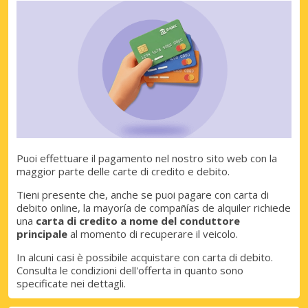
Puoi effettuare il pagamento nel nostro sito web con la
maggior parte delle carte di credito e debito.
Tieni presente che, anche se puoi pagare con carta di
Sconti speciali
debito online, la mayoría de compañías de alquiler richiede
Accedi alle offerte esclusive dei nostri
una
carta di credito a nome del conduttore
fornitori
principale
al momento di recuperare il veicolo.
In alcuni casi è possibile acquistare con carta di debito.
Consulta le condizioni dell'offerta in quanto sono
specificate nei dettagli.
Accedi con eLink