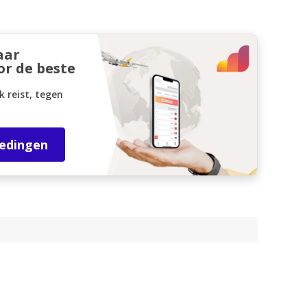
aar
or de beste
k reist, tegen
iedingen