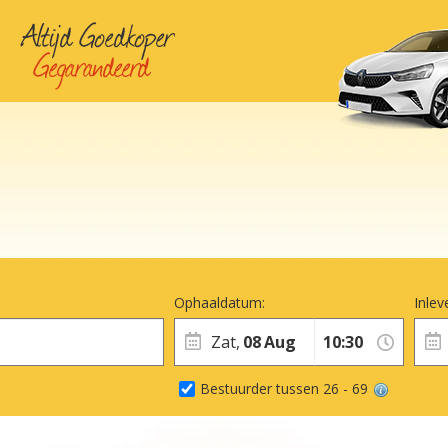
Ophaaldatum:
Inlev
Zat,
08
Aug
Bestuurder tussen 26 - 69