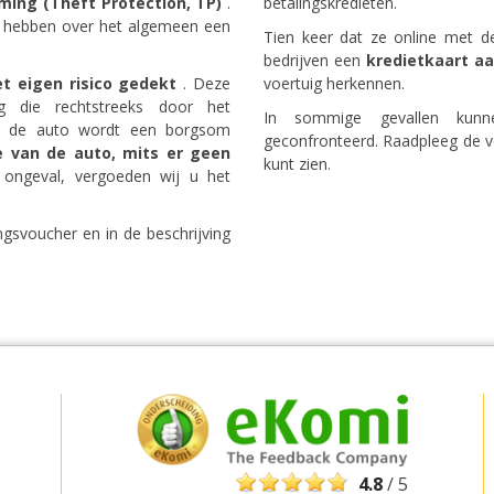
ming (Theft Protection, TP)
.
betalingskredieten.
en hebben over het algemeen een
Tien keer dat ze online met d
bedrijven een
kredietkaart a
t eigen risico gedekt
. ​​Deze
voertuig herkennen.
ng die rechtstreeks door het
In sommige gevallen kun
an de auto wordt een borgsom
geconfronteerd. Raadpleeg de v
e van de auto, mits er geen
kunt zien.
 ongeval, vergoeden wij u het
gsvoucher en in de beschrijving
Topbesparingen
Krijg toegang tot exclusieve
partneraanbiedingen
Inloggen met eLink
4.8
/ 5