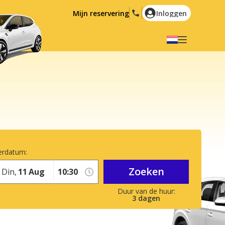
Mijn reservering
Inloggen
Selecteer uw taal
English
Español
Deutsch
Français
Italiano
Nederlands
Português
English (US)
Polski
Türkçe
erdatum:
Română
Ελληνικά
Zoeken
Din,
11
Aug
Русский
Hrvatski
العربية
3
dagen