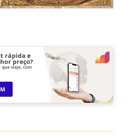
t rápida e
lhor preço?
 que viaje, com
IM