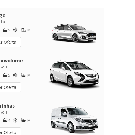
go
dia
5
M
er Oferta
novolume
 /dia
5
M
er Oferta
rinhas
 /dia
4
M
er Oferta