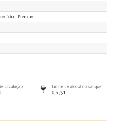
tomático, Premium.
de circulação
Limite de álcool no sanque
a
0,5 g/l