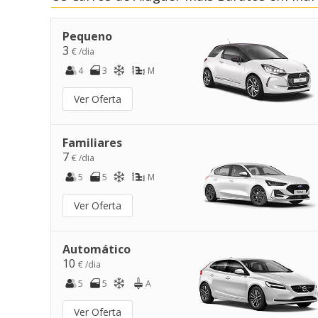
Pequeno
3
€ /dia
4
3
M
Ver Oferta
Familiares
7
€ /dia
5
5
M
Ver Oferta
Automático
10
€ /dia
5
5
A
Ver Oferta