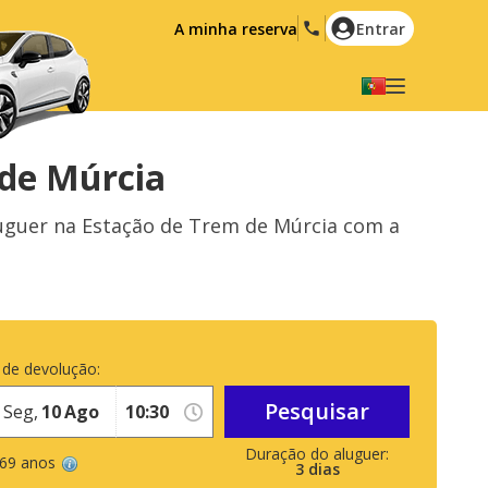
A minha reserva
Entrar
Seleccione a sua língua
English
Español
 de Múrcia
Deutsch
Français
luguer na Estação de Trem de Múrcia com a
Italiano
Nederlands
Português
English (US)
Polski
Türkçe
Română
Ελληνικά
 de devolução:
Русский
Hrvatski
Pesquisar
Seg,
10
Ago
العربية
 69 anos
3
dias