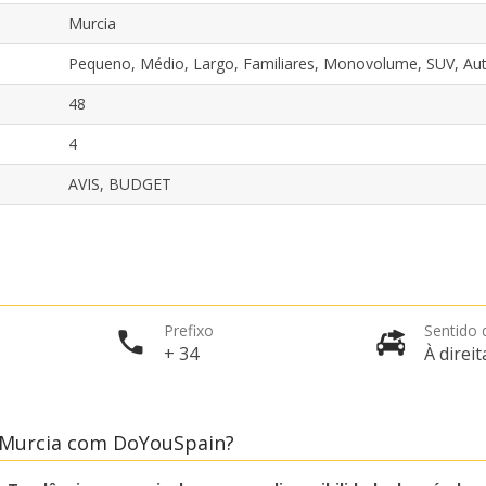
Murcia
Pequeno, Médio, Largo, Familiares, Monovolume, SUV, Au
48
4
AVIS, BUDGET
Descontos especiais
Aceda a ofertas exclusivas dos nossos
fornecedores
Prefixo
Sentido 
Iniciar sessão com eLink
+ 34
À direit
 Murcia com DoYouSpain?