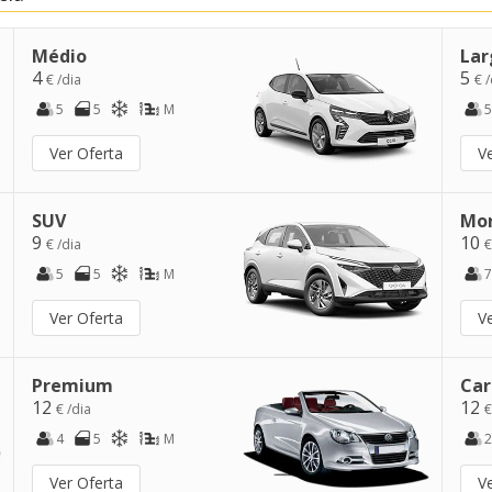
Médio
Lar
4
5
€ /dia
€ /
5
5
M
5
Ver Oferta
V
SUV
Mo
9
10
€ /dia
€
5
5
M
7
Ver Oferta
V
Premium
Car
12
12
€ /dia
€
4
5
M
2
Ver Oferta
V