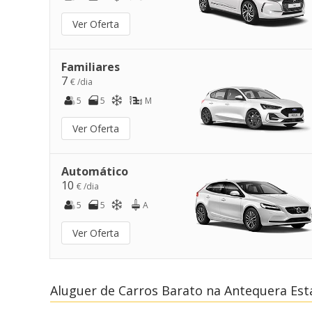
Ver Oferta
Familiares
7
€ /dia
5
5
M
Ver Oferta
Automático
10
€ /dia
5
5
A
Ver Oferta
Aluguer de Carros Barato na Antequera Es