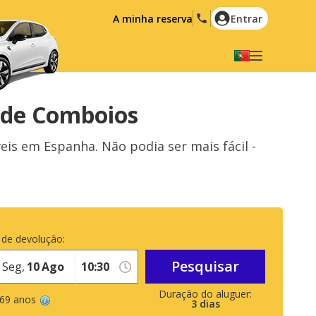
A minha reserva
Entrar
Seleccione a sua língua
English
Español
 de Comboios
Deutsch
Français
 em Espanha. Não podia ser mais fácil -
Italiano
Nederlands
Português
English (US)
Polski
Türkçe
Română
Ελληνικά
 de devolução:
Русский
Hrvatski
Pesquisar
Seg,
10
Ago
العربية
 69 anos
3
dias