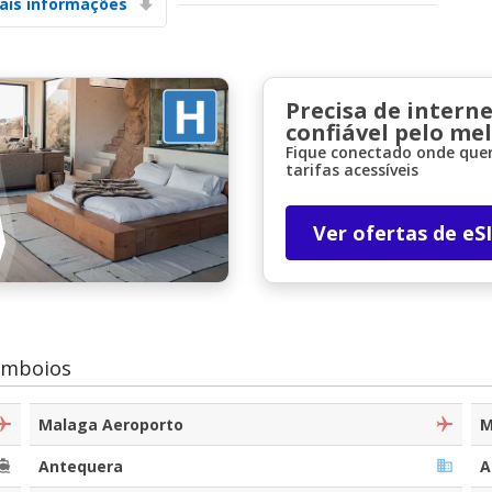
ais informações
Precisa de interne
confiável pelo me
Fique conectado onde quer
tarifas acessíveis
Descontos especiais
Aceda a ofertas exclusivas dos nossos
Ver ofertas de eS
fornecedores
Iniciar sessão com eLink
omboios
Malaga Aeroporto
M
Antequera
A