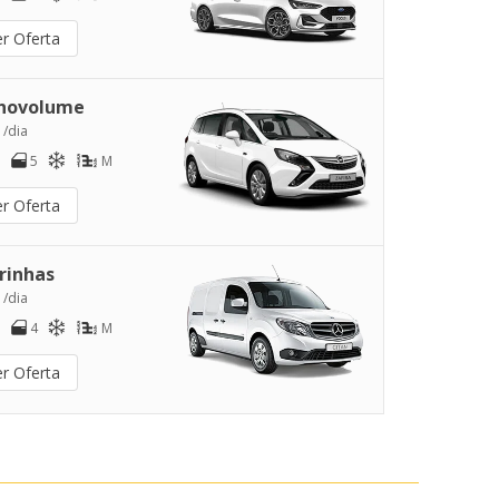
er Oferta
novolume
 /dia
5
M
er Oferta
rinhas
 /dia
4
M
er Oferta