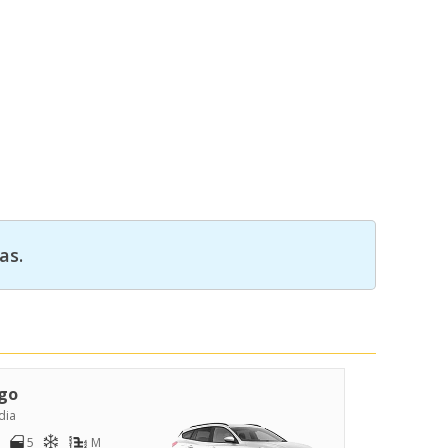
as.
go
dia
5
M