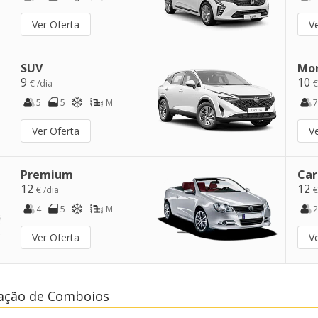
Ver Oferta
V
SUV
Mo
9
10
€ /dia
€
5
5
M
7
Ver Oferta
V
Premium
Car
12
12
€ /dia
€
4
5
M
2
Ver Oferta
V
tação de Comboios