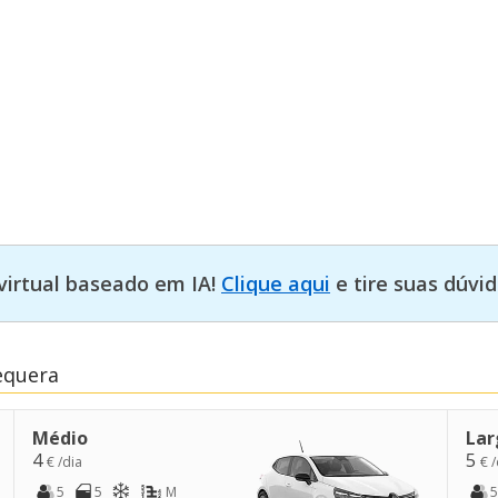
virtual baseado em IA!
Clique aqui
e tire suas dúvid
equera
Médio
Lar
4
5
€ /dia
€ /
5
5
M
5