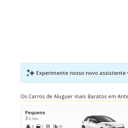
Experimente nosso novo assistente 
Os Carros de Aluguer mais Baratos em Ant
Pequeno
3
€ /dia
4
3
M