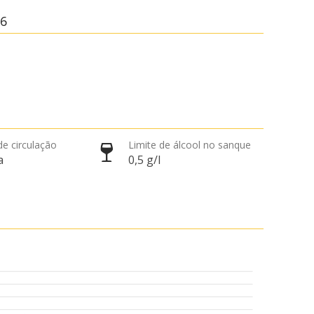
26
de circulação
Limite de álcool no sanque
a
0,5 g/l