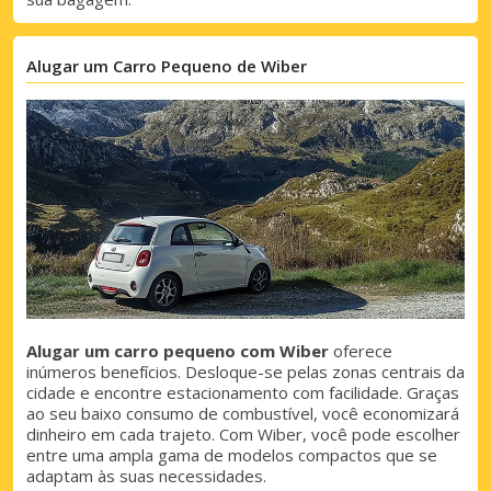
Alugar um Carro Pequeno de Wiber
Descontos especiais
Aceda a ofertas exclusivas dos nossos
fornecedores
Iniciar sessão com eLink
Alugar um carro pequeno com Wiber
oferece
inúmeros benefícios. Desloque-se pelas zonas centrais da
cidade e encontre estacionamento com facilidade. Graças
ao seu baixo consumo de combustível, você economizará
dinheiro em cada trajeto. Com Wiber, você pode escolher
entre uma ampla gama de modelos compactos que se
adaptam às suas necessidades.