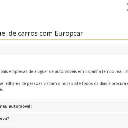
Aceda a ofertas exclusivas dos nossos
fornecedores
el de carros com Europcar
Iniciar sessão com eLink
pais empresas de aluguer de automóveis em Espanha tempo real. Ist
milhares de pessoas visitam o nosso site todos os dias à procura d
e.
o meu automóvel?
erva?