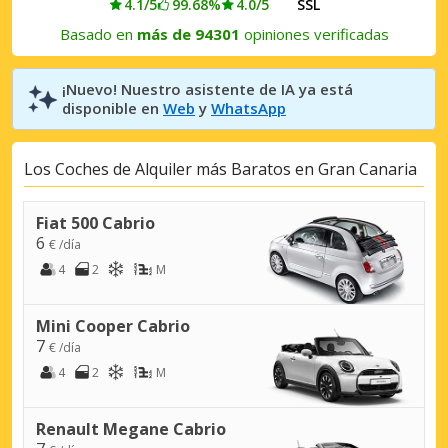
4.1/5
99.68%
4.0/5
SSL
Basado en
más de 94301
opiniones verificadas
¡Nuevo! Nuestro asistente de IA ya está
disponible en
Web
y
WhatsApp
Los Coches de Alquiler más Baratos en Gran Canaria
Fiat 500 Cabrio
6
€ /día
4
2
M
Mini Cooper Cabrio
7
€ /día
4
2
M
Renault Megane Cabrio