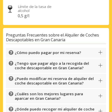
Límite de la tasa de
alcohol
0,5 g/l
Preguntas Frecuentes sobre el Alquiler de Coches
Descapotables en Gran Canaria
¿Cómo puedo pagar por mi reserva?
Descuentos especiales
¿Tengo que pagar algo a la recogida del
Accede a ofertas exclusivas de nuestros
coche descapotable en Gran Canaria?
proveedores.
¿Puedo modificar mi reserva de alquiler del
coche descapotable en Gran Canaria?
Iniciar sesión con eLink
¿Cuáles son los mejores lugares para
aparcar en Gran Canaria?
¿Dónde puedo recoger mi alquiler de coche