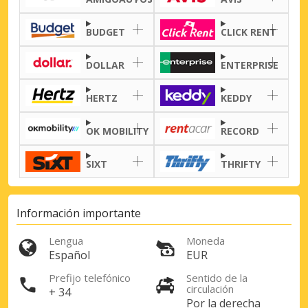
BUDGET
CLICK RENT
DOLLAR
ENTERPRISE
HERTZ
KEDDY
OK MOBILITY
RECORD
SIXT
THRIFTY
Información importante
Lengua
Moneda
Español
EUR
Prefijo telefónico
Sentido de la
circulación
+ 34
Por la derecha