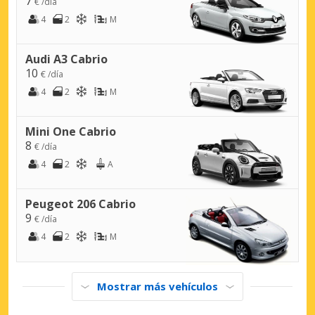
7
€ /día
4
2
M
Audi A3 Cabrio
10
€ /día
4
2
M
Mini One Cabrio
8
€ /día
4
2
A
Peugeot 206 Cabrio
9
€ /día
4
2
M
Mostrar más vehículos